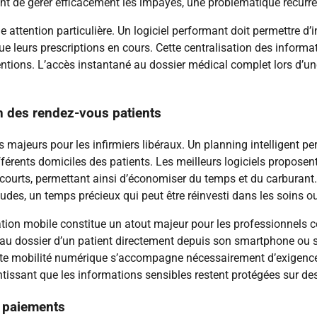
 de gérer efficacement les impayés, une problématique récurrent
 attention particulière. Un logiciel performant doit permettre d
ue leurs prescriptions en cours. Cette centralisation des informat
entions. L’accès instantané au dossier médical complet lors d’un
on des rendez-vous patients
s majeurs pour les infirmiers libéraux. Un planning intelligent p
différents domiciles des patients. Les meilleurs logiciels propose
 courts, permettant ainsi d’économiser du temps et du carburant.
udes, un temps précieux qui peut être réinvesti dans les soins ou
ation mobile constitue un atout majeur pour les professionnels
au dossier d’un patient directement depuis son smartphone ou sa
 Cette mobilité numérique s’accompagne nécessairement d’exigenc
issant que les informations sensibles restent protégées sur des
s paiements