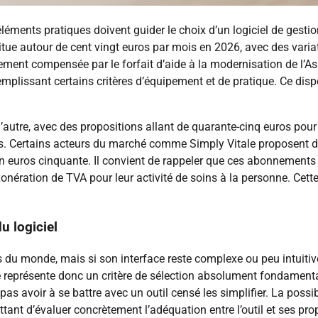
éléments pratiques doivent guider le choix d’un logiciel de gesti
 situe autour de cent vingt euros par mois en 2026, avec des varia
lement compensée par le forfait d’aide à la modernisation de l’A
emplissant certains critères d’équipement et de pratique. Ce disp
l’autre, avec des propositions allant de quarante-cinq euros pour 
s. Certains acteurs du marché comme Simply Vitale proposent de
 euros cinquante. Il convient de rappeler que ces abonnements 
exonération de TVA pour leur activité de soins à la personne. Cett
u logiciel
tés du monde, mais si son interface reste complexe ou peu intuitiv
e représente donc un critère de sélection absolument fondament
as avoir à se battre avec un outil censé les simplifier. La possib
ant d’évaluer concrètement l’adéquation entre l’outil et ses prop