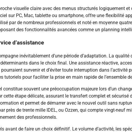
proche visuelle claire avec des menus structurés logiquement et d
ciel sur PC, Mac, tablette ou smartphone, offre une flexibilité ap
isé par de nombreux professionnels et noté en moyenne quatre vi
 proposant des fonctionnalités avancées comme un planning intelli
vice d’assistance
ccompagne inévitablement d’une période d’adaptation. La qualit
 déterminants dans le choix final. Une assistance réactive, acce
urraient survenir et d’éviter toute interruption dans l’activité 
 tutoriels pour faciliter la prise en main rapide de l’ensemble d
l constitue souvent une préoccupation majeure lors d’un change
te étape délicate, assurant le transfert complet et sécurisé de 
nformation et permet de démarrer avec le nouvel outil sans ruptu
 par près de trente mille IDEL, ou Ozzen, qui compte vingt-neuf mi
gnement des professionnels.
els avant de faire un choix définitif. Le volume d’activité, les spé