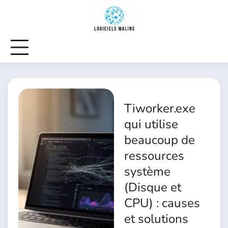
Skip
to
content
Tiworker.exe
qui utilise
beaucoup de
ressources
système
(Disque et
CPU) : causes
et solutions