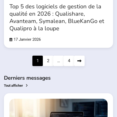
Top 5 des logiciels de gestion de la
qualité en 2026 : Qualishare,
Avanteam, Symalean, BlueKanGo et
Qualipro à la loupe
17 Janvier 2026
Pagination
1
2
…
4
des
publications
Derniers messages
Tout afficher